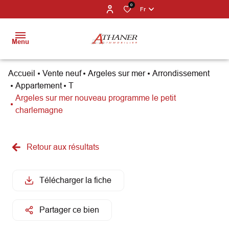
0
Fr
Menu
Accueil
Vente neuf
Argeles sur mer
arrondissement
BIENS À
Appartement
T
VENDRE
Argeles sur mer nouveau programme le petit
charlemagne
PROGRAMMES
NEUFS
Retour aux résultats
ESTIMATION
NOS
Télécharger la fiche
PARTENAIRES
Partager ce bien
NOS