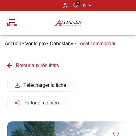
0
Fr
Menu
Accueil
Vente pro
Cabestany
Local commercial
BIENS À
VENDRE
Retour aux résultats
PROGRAMMES
NEUFS
Télécharger la fiche
ESTIMATION
Partager ce bien
NOS
PARTENAIRES
NOS