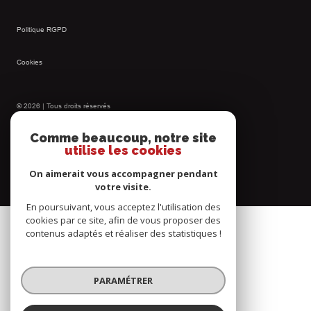
Politique RGPD
Cookies
© 2026 | Tous droits réservés
Comme beaucoup, notre site
utilise les cookies
Réalisé par
On aimerait vous accompagner pendant
votre visite.
En poursuivant, vous acceptez l'utilisation des
cookies par ce site, afin de vous proposer des
contenus adaptés et réaliser des statistiques !
PARAMÉTRER