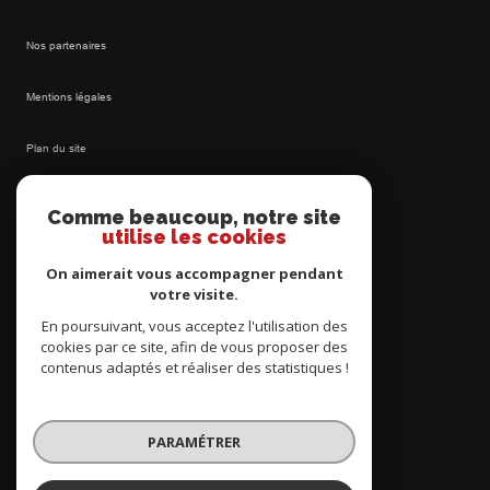
Nos partenaires
Mentions légales
Plan du site
Admin
Comme beaucoup, notre site
utilise les cookies
Nos honoraires
On aimerait vous accompagner pendant
votre visite.
Politique RGPD
En poursuivant, vous acceptez l'utilisation des
cookies par ce site, afin de vous proposer des
Cookies
contenus adaptés et réaliser des statistiques !
© 2026 | Tous droits réservés
PARAMÉTRER