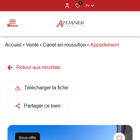
0
Fr
Menu
Accueil
Vente
Canet en roussillon
Appartement
BIENS À
VENDRE
Retour aux résultats
PROGRAMMES
NEUFS
Télécharger la fiche
ESTIMATION
Partager ce bien
NOS
PARTENAIRES
NOS
Sous-offre