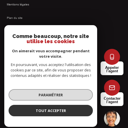
Mentions légales
Plan du site
Admin
Comme beaucoup, notre site
utilise les cookies
Nos honoraires
On aimerait vous accompagner pendant
votre visite.
Politique RGPD
En poursuivant, vous acceptez l'utilisation des
Appeler
cookies par ce site, afin de vous proposer des
l'agent
Cookies
contenus adaptés et réaliser des statistiques !
© 2026 | Tous droits réservés
PARAMÉTRER
Contacter
l'agent
Réalisé par
TOUT ACCEPTER
Servanne ROSEREN
Négociatrice