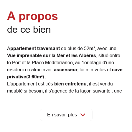
A propos
de ce bien
A
ppartement traversant
de plus de 52
m²
, avec une
Vue imprenable sur la Mer et les Albères
, situé entre
le Port et la Place Méditerranée, au 1er étage d'une
résidence calme avec
ascenseur,
local à vélos et
cave
privative(3.60m²) .
L'appartement est très
bien entretenu,
il est vendu
meublé si besoin, il s'agence de la façon suivante : une
hall d'entrée avec un grand placard desservant d'un côté
le coin nuit avec 2 chambres (dont une avec placard) , la
salle d'eau et le w.c.indépendant. De l'autre côté, le
En savoir plus
séjour avec espace cuisine
+ loggia
(3m²) et
terrasse
(6m²).