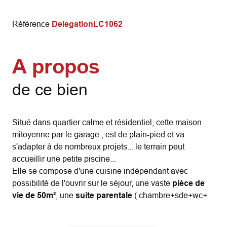
Référence
DelegationLC1062
A propos
de ce bien
Situé dans quartier calme et résidentiel, cette maison
mitoyenne par le garage , est de plain-pied et va
s'adapter à de nombreux projets... le terrain peut
accueillir une petite piscine...
Elle se compose d'une cuisine indépendant avec
possibilité de l'ouvrir sur le séjour, une vaste
pièce de
vie de 50m²
, une
suite parentale
( chambre+sde+wc+
dressing) + une pièce bureau dans le prolongement,
2
autres chambres
, 1 salle d'eau et 1 wc indépendant .