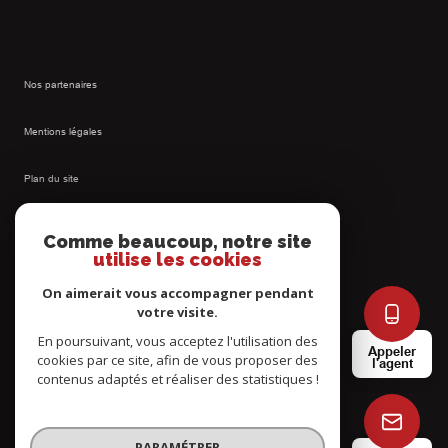
Nos partenaires
Mentions légales
Plan du site
Admin
Comme beaucoup, notre site
utilise les cookies
Nos honoraires
On aimerait vous accompagner pendant
votre visite.
Politique RGPD
En poursuivant, vous acceptez l'utilisation des
Appeler
cookies par ce site, afin de vous proposer des
l'agent
Cookies
contenus adaptés et réaliser des statistiques !
© 2026 | Tous droits réservés
PARAMÉTRER