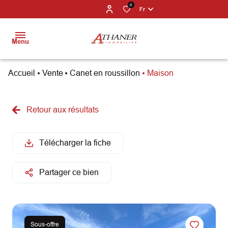
0
Fr
Menu
Accueil
Vente
Canet en roussillon
Maison
BIENS À
VENDRE
Retour aux résultats
PROGRAMMES
NEUFS
Télécharger la fiche
ESTIMATION
Partager ce bien
NOS
PARTENAIRES
NOS
Sous-offre