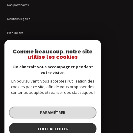
Nos partenaires
Mentions légales
Plan du site
Admin
Comme beaucoup, notre site
utilise les cookies
Nos honoraires
On aimerait vous accompagner pendant
votre visite.
Politique RGPD
En poursuivant, vous acceptez l'utilisation des
cookies par ce site, afin de vous proposer des
Cookies
contenus adaptés et réaliser des statistiques !
© 2026 | Tous droits réservés
PARAMÉTRER
Réalisé par
TOUT ACCEPTER